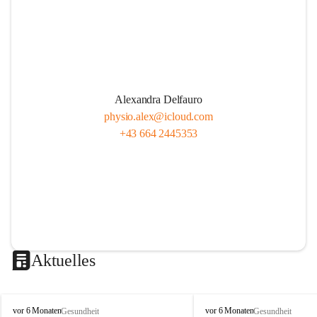
Alexandra Delfauro
physio.alex@icloud.com
+43 664 2445353
Aktuelles
P
P
vor 6 Monaten
vor 6 Monaten
Gesundheit
Gesundheit